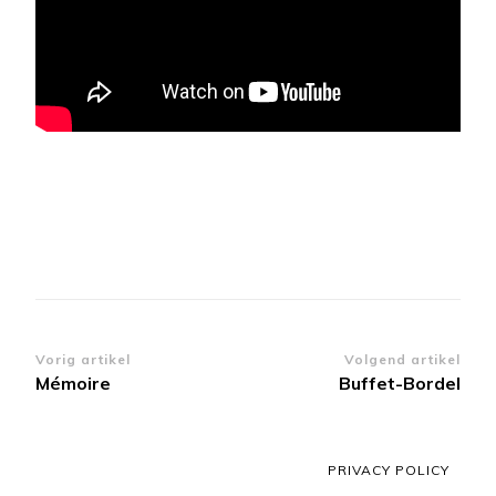
Berichtnavigatie
Vorig artikel
Volgend artikel
Mémoire
Buffet-Bordel
PRIVACY POLICY